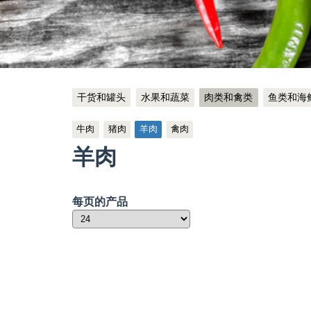
干货和罐头
水果和蔬菜
肉类和禽类
鱼类和海
牛肉
猪肉
羊肉
禽肉
羊肉
每页的产品