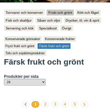
Torrvaror och konserver
Frukt och grönt
Kött och fågel
Fisk och skaldjur
Såser och oljor
Drycker, öl, vin & sprit
Servering och kök
Specialkost
Övrigt
Konserverade grönsaker
Konserverade frukter
Fryst frukt och grönt
Färsk frukt och grönt
Tofu och sojabönsprodukter
Färsk frukt och grönt
Produkter per sida
1
2
3
4
5