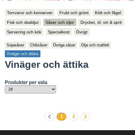
Torrvaror och konserver
Frukt och grönt
Kött och fågel
Fisk och skaldjur
Såser och oljor
Drycker, öl, vin & sprit
Servering och kök
Specialkost
Övrigt
Sojasåser
Chilisåser
Övriga såser
Olja och matfett
Vinäger och ättika
Vinäger och ättika
Produkter per sida
1
2